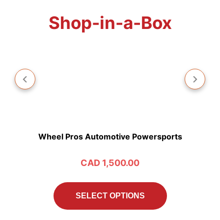
Pick your Wheel Pros
Shop-in-a-Box
Wheel Pros Automotive Powersports
W
CAD
1,500.00
SELECT OPTIONS