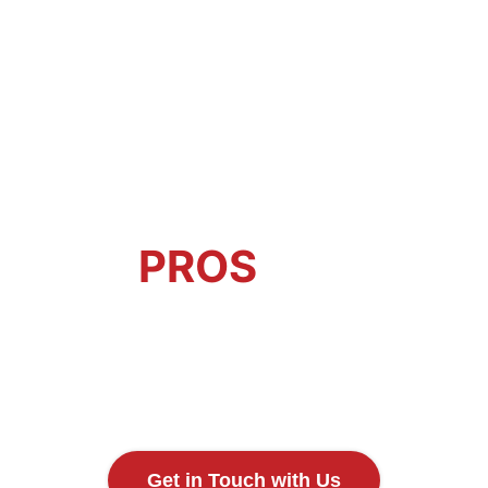
WHEEL
PROS
LLC
The wheel industry’s leader, from the
racetrack to the dirt, since 1996.
Get in Touch with Us